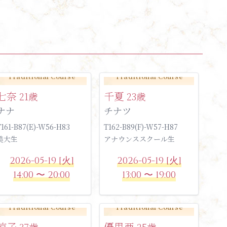
Traditional Course
Traditional Course
七奈
千夏
21歳
23歳
ナナ
チナツ
T161-B87(E)-W56-H83
T162-B89(F)-W57-H87
美大生
アナウンススクール生
2026-05-19 [火]
2026-05-19 [火]
14:00 〜 20:00
13:00 〜 19:00
Traditional Course
Traditional Course
涼子
優里亜
37歳
25歳