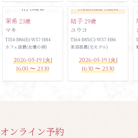
Try Course
Traditional Course
茉希
結子
23歳
29歳
マキ
ユウコ
T154-B86(E)-W57-H84
T164-B85(C)-W57-H86
カフェ店員(女優の卵)
美容部員(元モデル)
2026-05-19 [火]
2026-05-19 [火]
16:00 〜 23:30
16:30 〜 23:30
オンライン予約