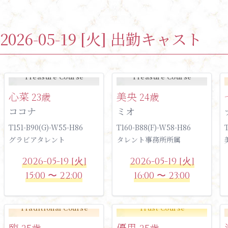
2026-05-19 [火] 出勤キャスト
Treasure Course
Treasure Course
心菜
美央
23歳
24歳
ココナ
ミオ
T151-B90(G)-W55-H86
T160-B88(F)-W58-H86
グラビアタレント
タレント事務所所属
2026-05-19 [火]
2026-05-19 [火]
15:00 〜 22:00
16:00 〜 23:00
Traditional Course
Trust Course
臨
優里
25歳
25歳