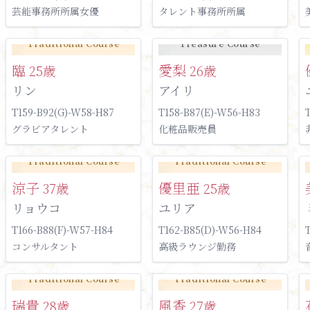
芸能事務所所属女優
タレント事務所所属
Traditional Course
Treasure Course
臨
愛梨
25歳
26歳
リン
アイリ
T159-B92(G)-W58-H87
T158-B87(E)-W56-H83
グラビアタレント
化粧品販売員
Traditional Course
Traditional Course
涼子
優里亜
37歳
25歳
リョウコ
ユリア
T166-B88(F)-W57-H84
T162-B85(D)-W56-H84
コンサルタント
高級ラウンジ勤務
Traditional Course
Traditional Course
瑞貴
風香
28歳
27歳