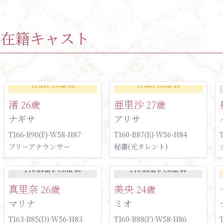
在籍キャスト
Trust Course
Trust Course
渚
亜里沙
26歳
27歳
ナギサ
アリサ
T166-B90(F)-W58-H87
T160-B87(E)-W56-H84
フリーアナウンサー
秘書(元タレント)
Treasure Course
Treasure Course
真里奈
美央
26歳
24歳
マリナ
ミオ
T163-B85(D)-W56-H83
T160-B88(F)-W58-H86