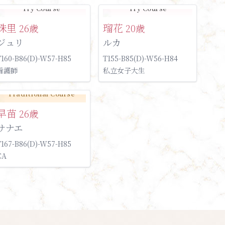
Try Course
Try Course
珠里
瑠花
26歳
20歳
ジュリ
ルカ
T160-B86(D)-W57-H85
T155-B85(D)-W56-H84
看護師
私立女子大生
Traditional Course
早苗
26歳
サナエ
T167-B86(D)-W57-H85
CA