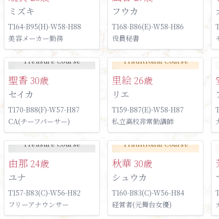
ミズキ
フウカ
T164-B95(H)-W58-H88
T168-B86(E)-W58-H86
美容メーカー勤務
役員秘書
Treasure Course
Traditional Course
聖香
里絵
30歳
26歳
セイカ
リエ
T170-B88(F)-W57-H87
T159-B87(E)-W58-H87
CA(チーフパーサー)
私立高校非常勤講師
Treasure Course
Traditional Course
由那
秋華
24歳
30歳
ユナ
シュウカ
T157-B83(C)-W56-H82
T160-B83(C)-W56-H84
フリーアナウンサー
経営者(元舞台女優)