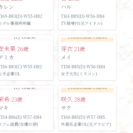
カレン
ハル
T169-B83(D)-W55-H82
T161-B85(D)-W56-H84
モデル事務所所属
TV局受付(元アイドル)
Try Course
Traditional Course
安未果
芽衣
26歳
21歳
アミカ
メイ
T156-B83(C)-W55-H82
T158-B85(D)-W56-H84
大手企業OL
女子大生(ミスコン)
Try Course
Traditional Course
茉希
咲久
23歳
28歳
マキ
サク
T154-B86(E)-W57-H84
T160-B85(D)-W57-H85
カフェ店員(女優の卵)
外資系企業OL(元グラビア)