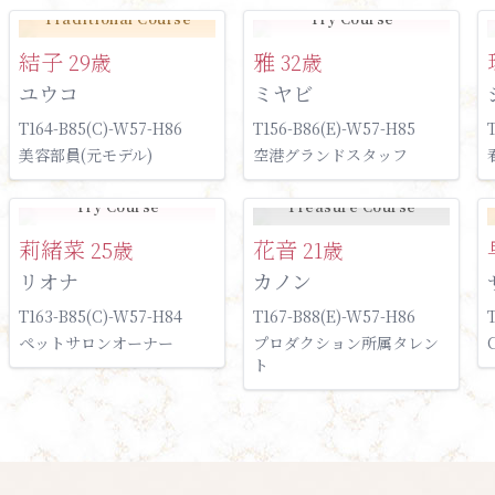
Traditional Course
Try Course
結子
雅
29歳
32歳
ユウコ
ミヤビ
T164-B85(C)-W57-H86
T156-B86(E)-W57-H85
美容部員(元モデル)
空港グランドスタッフ
Try Course
Treasure Course
莉緒菜
花音
25歳
21歳
リオナ
カノン
T163-B85(C)-W57-H84
T167-B88(E)-W57-H86
ペットサロンオーナー
プロダクション所属タレン
ト