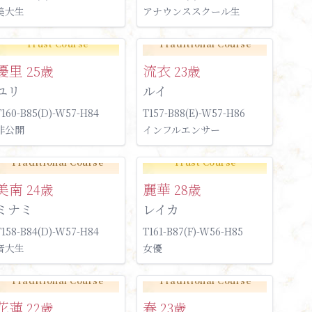
美大生
アナウンススクール生
Trust Course
Traditional Course
優里
流衣
25歳
23歳
ユリ
ルイ
T160-B85(D)-W57-H84
T157-B88(E)-W57-H86
非公開
インフルエンサー
Traditional Course
Trust Course
美南
麗華
24歳
28歳
ミナミ
レイカ
T158-B84(D)-W57-H84
T161-B87(F)-W56-H85
音大生
女優
Traditional Course
Traditional Course
花蓮
春
22歳
23歳