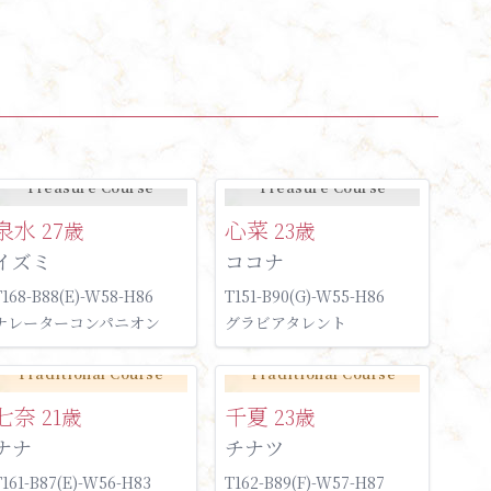
Treasure Course
Treasure Course
泉水
心菜
27歳
23歳
イズミ
ココナ
T168-B88(E)-W58-H86
T151-B90(G)-W55-H86
ナレーターコンパニオン
グラビアタレント
Traditional Course
Traditional Course
七奈
千夏
21歳
23歳
ナナ
チナツ
T161-B87(E)-W56-H83
T162-B89(F)-W57-H87